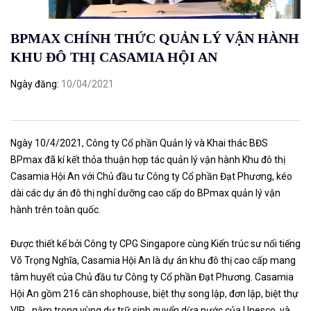
BPMAX CHÍNH THỨC QUẢN LÝ VẬN HÀNH
KHU ĐÔ THỊ CASAMIA HỘI AN
Ngày đăng
10/04/2021
Ngày 10/4/2021, Công ty Cổ phần Quản lý và Khai thác BĐS
BPmax đã kí kết thỏa thuận hợp tác quản lý vận hành Khu đô thị
Casamia Hội An với Chủ đầu tư Công ty Cổ phần Đạt Phương, kéo
dài các dự án đô thị nghỉ dưỡng cao cấp do BPmax quản lý vận
hành trên toàn quốc.
Được thiết kế bởi Công ty CPG Singapore cùng Kiến trúc sư nổi tiếng
Võ Trọng Nghĩa, Casamia Hội An là dự án khu đô thị cao cấp mang
tâm huyết của Chủ đầu tư Công ty Cổ phần Đạt Phương. Casamia
Hội An gồm 216 căn shophouse, biệt thự song lập, đơn lập, biệt thự
VIP… nằm trong vùng dự trữ sinh quyển dừa nước của Unesco và