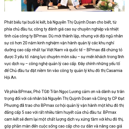
Phát biểu tại buổi kí kết, bà Nguyễn Thị Quỳnh Doan cho biết, từ
phía chủ đầu tư, công ty đánh giá cao sự chuyên nghiệp và nhiệt
tình của công ty BPmax. Dù mới thành lập, nhưng với đội ngũ nhân
sự có hơn 20 năm kinh nghiệm vận hành quản lý các khu nghỉ
dưỡng cao cấp nhất tại Việt Nam và quốc tế – BPmax đã chứng tỏ
được 3 yếu tố: năng lực chuyên môn sâu – sự mến khách trong lĩnh
vực dịch vụ – công nghệ quản lý cao cấp. Đây chính những yếu tố
để Chủ đầu tư đặt niềm tin vào công ty quản lý khu đô thị Casamia
Hội An.
Về phía BPmax, Phó TGĐ Trần Ngọc Lương cảm ơn và dành sự trân
trọng đối với cá nhân bà Nguyễn Thị Quỳnh Doan và Công ty CP Đạt
Phương đã trao cho BPmax cơ hội quản lý vận hành một khu đô thị
đẳng cấp 5 sao với rất nhiều tâm huyết của chủ đầu tư. BPmax
cam kết sẽ đem lại một chất lượng dịch vụ xứng tầm với khu đô thị,
góp phần màn đến cuộc sống cao cấp cho cư dân và nâng cao giá