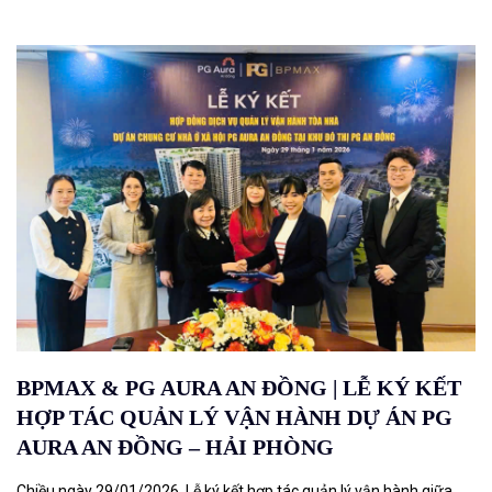
BPMAX & PG AURA AN ĐỒNG | LỄ KÝ KẾT
HỢP TÁC QUẢN LÝ VẬN HÀNH DỰ ÁN PG
AURA AN ĐỒNG – HẢI PHÒNG
Chiều ngày 29/01/2026, Lễ ký kết hợp tác quản lý vận hành giữa