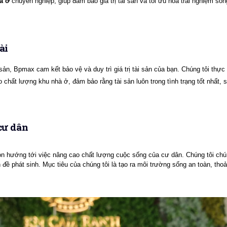
à ở
 chuyên nghiệp, giúp đảm bảo giá trị tài sản và tối ưu hóa trải nghiệm số
ài
sản, Bpmax cam kết bảo vệ và duy trì giá trị tài sản của bạn. Chúng tôi thực
ao chất lượng khu nhà ở, đảm bảo rằng tài sản luôn trong tình trạng tốt nhất
cư dân
n hướng tới việc nâng cao chất lượng cuộc sống của cư dân. Chúng tôi chú tr
ề phát sinh. Mục tiêu của chúng tôi là tạo ra môi trường sống an toàn, thoải