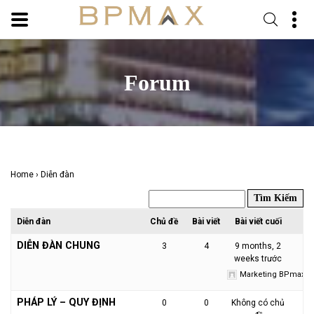
Skip
to
Forum
content
Home
›
Diễn đàn
Diễn đàn
Chủ đề
Bài viết
Bài viết cuối
DIỄN ĐÀN CHUNG
3
4
9 months, 2
weeks trước
Marketing BPmax
PHÁP LÝ – QUY ĐỊNH
0
0
Không có chủ