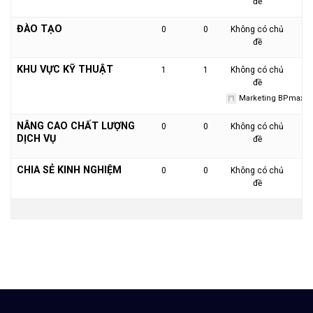
đề
ĐÀO TẠO
0
0
Không có chủ
đề
KHU VỰC KỸ THUẬT
1
1
Không có chủ
đề
Marketing BPmax
NÂNG CAO CHẤT LƯỢNG
0
0
Không có chủ
DỊCH VỤ
đề
CHIA SẺ KINH NGHIỆM
0
0
Không có chủ
đề