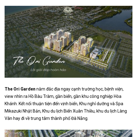
The Ori Garden
nằm đắc địa ngay cạnh trường học, bệnh viện,
view nhìn ra Hồ Bàu Tràm, gần biển, gần khu công nghiệp Hòa
Khánh. Kết nối thuận tiện đến vịnh biển, Khu nghỉ dưỡng và Spa
Mikazuki Nhật Bản, Khu du lịch Biển Xuân Thiều, khu du lịch Làng
Vân hay đi về trung tâm thành phố Đà Nẵng.